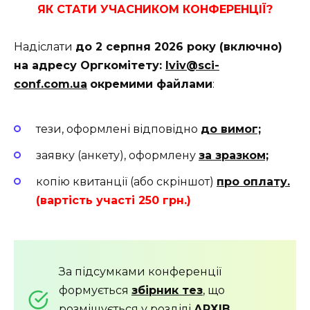
ЯК СТАТИ УЧАСНИКОМ КОНФЕРЕНЦІЇ?
Надіслати
до 2 серпня 2026 року (включно)
на адресу Оргкомітету:
lviv@sci-
conf.com.ua
окремими файлами
:
тези, оформлені відповідно
до вимог;
заявку (анкету), оформлену
за зразком;
копію квитанції (або скріншот)
про оплату.
(вартість участі 250 грн.)
За підсумками конференції
формується
збірник тез
, що
розміщується у розділі
АРХІВ